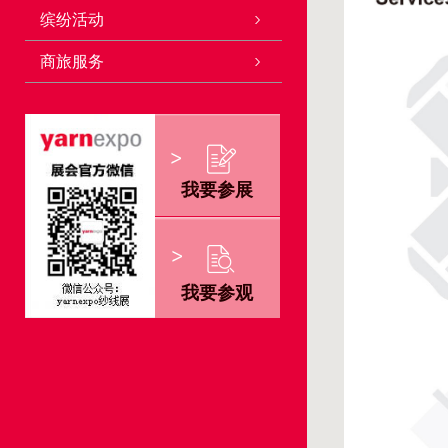
缤纷活动
商旅服务
我要参展
我要参观