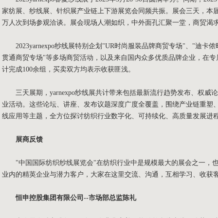
家纺展、纱线展、针织展产业链上下游展览会同频共振。展会三天，本届
万人次到场参观洽谈。展会现场人潮如织，中外面孔汇聚一堂，商贸渴
2023yarnexpo纱线展特别企划"UR时尚服装品牌商贸专场"、"迪
贯通商贸专场"等多场商贸活动，以及来自国内众多优质品牌企业，在专
计完成100余组，买卖双方均表示收获匪浅。
三天展期，yarnexpo纱线展共计带来包括最新流行趋势发布、权威
业活动。这些论坛、讲座、发布议题深度广度全覆盖，围绕产业链重塑
线应用等主题，全方位探讨纺织行业数字化、可持续化、高质量发展进
展商反馈
"中国国际纺织纱线展览会"在纺织行业中是规模最大的展会之一，也
业内的精英企业与潜力客户，大家在这里交流、沟通，互相学习、收获
恒申控股集团有限公司
--市场部总监陈礼